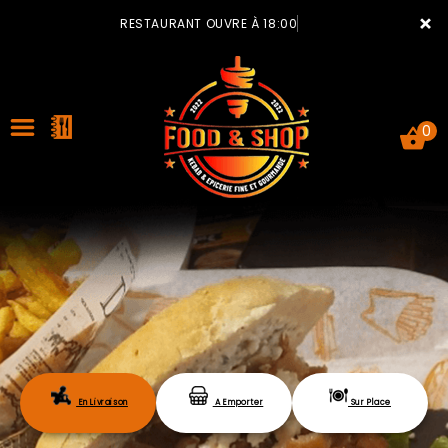
×
RESTAURANT OUVRE À 18:00
0
ACCUEIL
LA CARTE
VOTRE COMPTE
En Livraison
A Emporter
Sur Place
NOTRE RESTAURANT