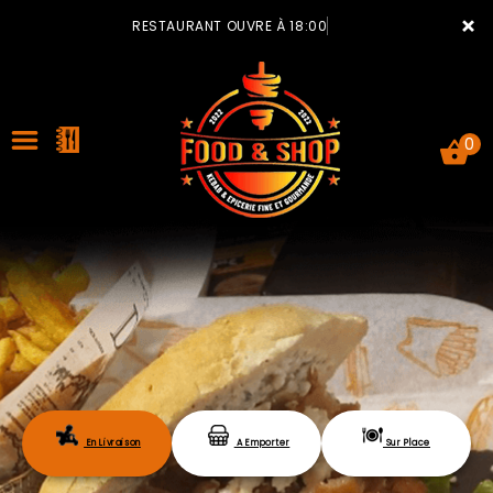
×
RESTAURANT OUVRE À 18:00
0
ACCUEIL
LA CARTE
VOTRE COMPTE
En Livraison
A Emporter
Sur Place
NOTRE RESTAURANT