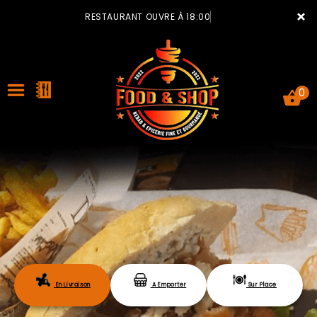
×
RESTAURANT OUVRE À 18:00
0
ACCUEIL
LA CARTE
VOTRE COMPTE
En Livraison
A Emporter
Sur Place
NOTRE RESTAURANT