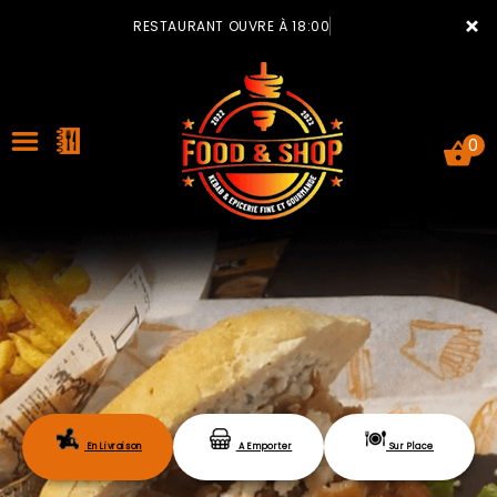
×
RESTAURANT OUVRE À 18:00
0
ACCUEIL
LA CARTE
VOTRE COMPTE
En Livraison
A Emporter
Sur Place
NOTRE RESTAURANT